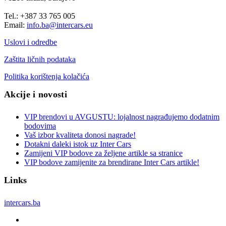
Tel.: +387 33 765 005
Email:
info.ba@intercars.eu
Uslovi i odredbe
Zaštita ličnih podataka
Politika korištenja kolačića
Akcije i novosti
VIP brendovi u AVGUSTU: lojalnost nagrađujemo dodatnim
bodovima
Vaš izbor kvaliteta donosi nagrade!
Dotakni daleki istok uz Inter Cars
Zamijeni VIP bodove za željene artikle sa stranice
VIP bodove zamijenite za brendirane Inter Cars artikle!
Links
intercars.ba