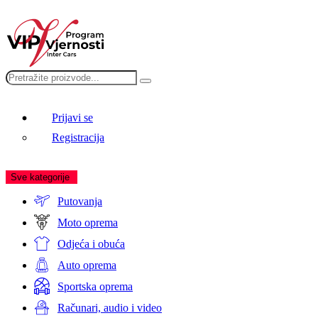
+387 33 765 005
info.ba@intercars.eu
Prijavi se
Registracija
Sve kategorije
Putovanja
Moto oprema
Odjeća i obuća
Auto oprema
Sportska oprema
Računari, audio i video