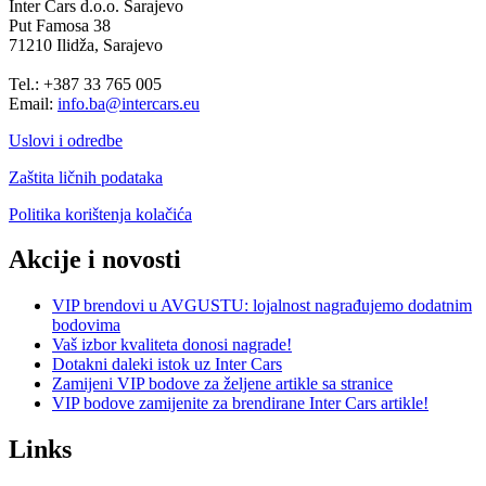
Inter Cars d.o.o. Sarajevo
Put Famosa 38
71210 Ilidža, Sarajevo
Tel.: +387 33 765 005
Email:
info.ba@intercars.eu
Uslovi i odredbe
Zaštita ličnih podataka
Politika korištenja kolačića
Akcije i novosti
VIP brendovi u AVGUSTU: lojalnost nagrađujemo dodatnim
bodovima
Vaš izbor kvaliteta donosi nagrade!
Dotakni daleki istok uz Inter Cars
Zamijeni VIP bodove za željene artikle sa stranice
VIP bodove zamijenite za brendirane Inter Cars artikle!
Links