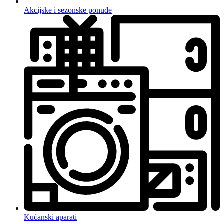
Akcijske i sezonske ponude
Kućanski aparati