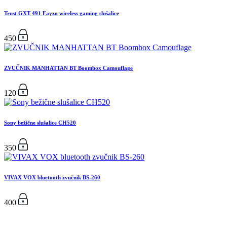
Trust GXT 491 Fayzo wireless gaming slušalice
450
ZVUČNIK MANHATTAN BT Boombox Camouflage
120
Sony bežične slušalice CH520
350
VIVAX VOX bluetooth zvučnik BS-260
400