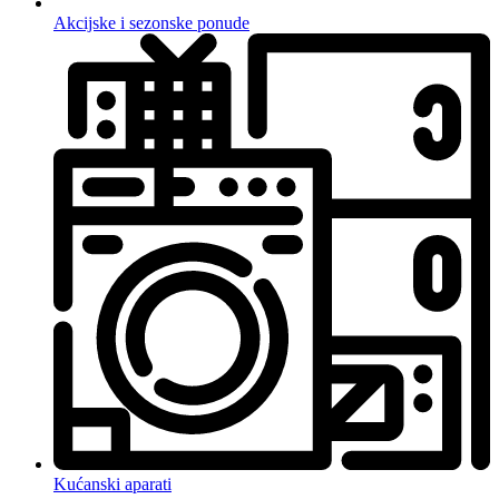
Akcijske i sezonske ponude
Kućanski aparati