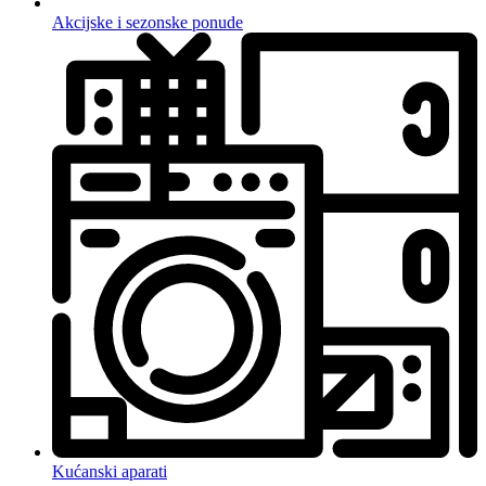
Akcijske i sezonske ponude
Kućanski aparati