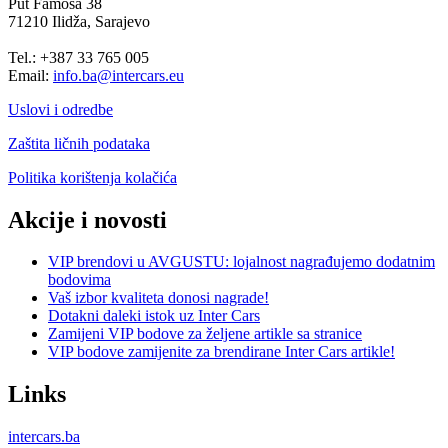
Put Famosa 38
71210 Ilidža, Sarajevo
Tel.: +387 33 765 005
Email:
info.ba@intercars.eu
Uslovi i odredbe
Zaštita ličnih podataka
Politika korištenja kolačića
Akcije i novosti
VIP brendovi u AVGUSTU: lojalnost nagrađujemo dodatnim
bodovima
Vaš izbor kvaliteta donosi nagrade!
Dotakni daleki istok uz Inter Cars
Zamijeni VIP bodove za željene artikle sa stranice
VIP bodove zamijenite za brendirane Inter Cars artikle!
Links
intercars.ba