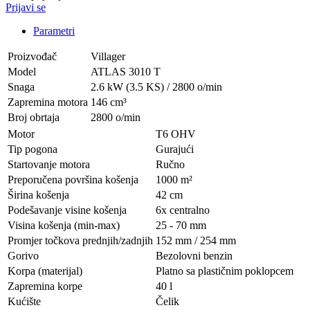
Prijavi se
Parametri
Proizvođač
Villager
Model
ATLAS 3010 T
Snaga
2.6 kW (3.5 KS) / 2800 o/min
Zapremina motora
146 cm³
Broj obrtaja
2800 o/min
Motor
T6 OHV
Tip pogona
Gurajući
Startovanje motora
Ručno
Preporučena površina košenja
1000 m²
Širina košenja
42 cm
Podešavanje visine košenja
6x centralno
Visina košenja (min-max)
25 - 70 mm
Promjer točkova prednjih/zadnjih
152 mm / 254 mm
Gorivo
Bezolovni benzin
Korpa (materijal)
Platno sa plastičnim poklopcem
Zapremina korpe
40 l
Kućište
Čelik