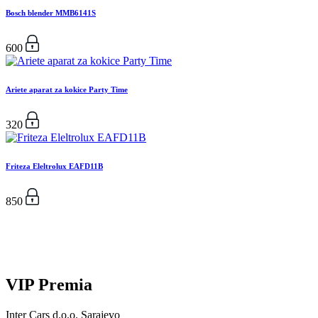
Bosch blender MMB6141S
600
Ariete aparat za kokice Party Time
320
Friteza Eleltrolux EAFD11B
850
VIP Premia
Inter Cars d.o.o. Sarajevo