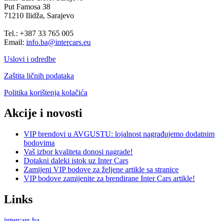
Put Famosa 38
71210 Ilidža, Sarajevo
Tel.: +387 33 765 005
Email:
info.ba@intercars.eu
Uslovi i odredbe
Zaštita ličnih podataka
Politika korištenja kolačića
Akcije i novosti
VIP brendovi u AVGUSTU: lojalnost nagrađujemo dodatnim
bodovima
Vaš izbor kvaliteta donosi nagrade!
Dotakni daleki istok uz Inter Cars
Zamijeni VIP bodove za željene artikle sa stranice
VIP bodove zamijenite za brendirane Inter Cars artikle!
Links
intercars.ba