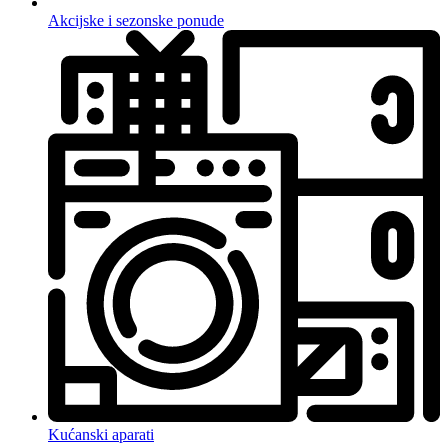
Akcijske i sezonske ponude
Kućanski aparati